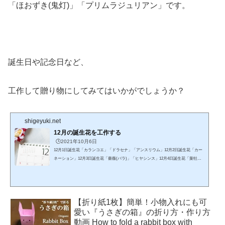
「ほおずき(鬼灯)」「プリムラジュリアン」です。
誕生日や記念日など、
工作して贈り物にしてみてはいかがでしょうか？
shigeyuki.net
12月の誕生花を工作する
🕒️2021年10月6日
12月1日誕生花「カランコエ」「ドラセナ」「アンスリウム」12月2日誕生花「カー
ネーション」12月3日誕生花「薔薇(バラ)」「ヒヤシンス」12月4日誕生花「葉牡丹
(ハボタン)」「山茶花(サザンカ)」12月5日誕生花「ポインセチア」「アザレア」12
月6日誕生花「ユキノシタ」「ストレリチア」12月7日誕生花「シクラメン」「カラ
ンコエ」12月8日誕生花「シクラメン」「ウィンターコスモス」12月9日誕生花「ポ
インセチア」「グロリオサ」12月10日誕生花「椿(ツバキ)」「白いシクラメン」12
【折り紙1枚】簡単！小物入れにも可
月11日誕生花「白い薔薇(バラ)」「ヒヤシンス」12月12日...
愛い『うさぎの箱』の折り方・作り方
動画 How to fold a rabbit box with