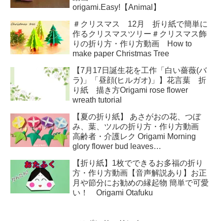
origami.Easy!【Animal】
＃クリスマス 12月 折り紙で簡単に
作るクリスマスツリー＃クリスマス飾
りの折り方・作り方動画 How to
make paper Christmas Tree
【7月17日誕生花を工作「白い薔薇(バ
ラ)」「昼顔(ヒルガオ)」】花言葉 折
り紙 描き方Origami rose flower
wreath tutorial
【夏の折り紙】 あさがおの花、つぼ
み、葉、ツルの折り方・作り方動画
高齢者・介護レク Origami Morning
glory flower bud leaves
tutorial（niceno1）
【折り紙】1枚でできるお多福の折り
方・作り方動画【音声解説あり】お正
月や節分にお勧めの縁起物 簡単で可愛
い！ Origami Otafuku