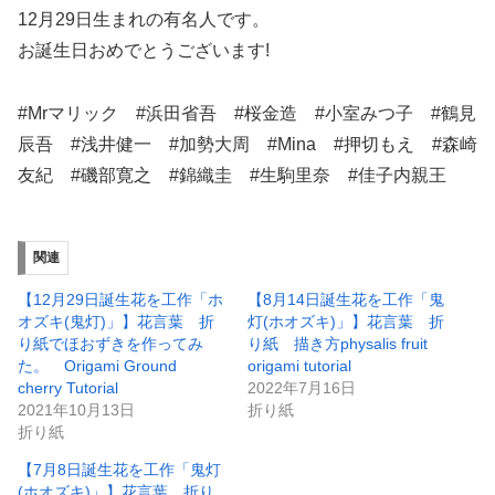
12月29日生まれの有名人です。
お誕生日おめでとうございます!
#Mrマリック #浜田省吾 #桜金造 #小室みつ子 #鶴見
辰吾 #浅井健一 #加勢大周 #Mina #押切もえ #森崎
友紀 #磯部寛之 #錦織圭 #生駒里奈 #佳子内親王
関連
【12月29日誕生花を工作「ホ
【8月14日誕生花を工作「鬼
オズキ(鬼灯)」】花言葉 折
灯(ホオズキ)」】花言葉 折
り紙でほおずきを作ってみ
り紙 描き方physalis fruit
た。 Origami Ground
origami tutorial
cherry Tutorial
2022年7月16日
2021年10月13日
折り紙
折り紙
【7月8日誕生花を工作「鬼灯
(ホオズキ)」】花言葉 折り