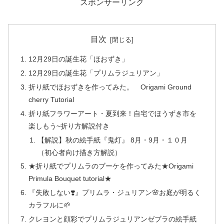
スポンサーリンク
目次
12月29日の誕生花「ほおずき」
12月29日の誕生花「プリムラジュリアン」
折り紙でほおずきを作ってみた。 Origami Ground
cherry Tutorial
折り紙フラワーアート・夏到来！自宅でほうずき市を
楽しもう~折り方解説付き
【解説】秋の絵手紙『鬼灯』 8月・9月・１０月
（初心者向け描き方解説）
★折り紙でプリムラのブーケを作ってみた★Origami
Primula Bouquet tutorial★
『失敗しない❣️』プリムラ・ジュリアン🌸お庭が明るく
カラフルに🌱
クレヨンと顔彩でプリムラジュリアンゼブラの絵手紙