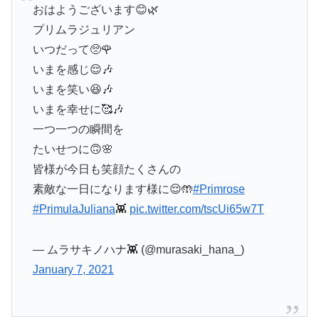
おはようございます😊🌿
プリムラジュリアン
いつだって🥺🌹
いまを感じ😌🎶
いまを笑い😆🎶
いまを幸せに🥰🎶
一つ一つの瞬間を
たいせつに🙃🌸
皆様が今日も笑顔たくさんの
素敵な一日になります様に😌🤲
#Primrose
#PrimulaJuliana
👾
pic.twitter.com/tscUi65w7T
— ムラサキノハナ👾 (@murasaki_hana_)
January 7, 2021