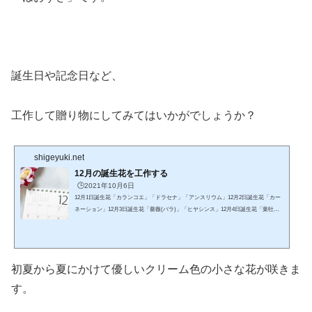
誕生日や記念日など、
工作して贈り物にしてみてはいかがでしょうか？
shigeyuki.net
12月の誕生花を工作する
🕒️2021年10月6日
12月1日誕生花「カランコエ」「ドラセナ」「アンスリウム」12月2日誕生花「カー
ネーション」12月3日誕生花「薔薇(バラ)」「ヒヤシンス」12月4日誕生花「葉牡丹
(ハボタン)」「山茶花(サザンカ)」12月5日誕生花「ポインセチア」「アザレア」12
月6日誕生花「ユキノシタ」「ストレリチア」12月7日誕生花「シクラメン」「カラ
ンコエ」12月8日誕生花「シクラメン」「ウィンターコスモス」12月9日誕生花「ポ
インセチア」「グロリオサ」12月10日誕生花「椿(ツバキ)」「白いシクラメン」12
初夏から夏にかけて優しいクリーム色の小さな花が咲きま
月11日誕生花「白い薔薇(バラ)」「ヒヤシンス」12月12日...
す。