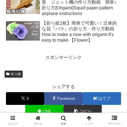
形 ジェット機の作り方動画 簡単♪
折り方[Origami]Squid paper pattern
airplane instructions
【折り紙1枚】簡単で可愛い！立体的
な花『バラ』の折り方・作り方動画
How to make a rose with origami.It's
easy to make.【Flower】
スポンサーリンク
折り紙
シェアする
X
Facebook
はてブ
LINE
コピー
メニュー
ホーム
検索
トップ
サイドバー