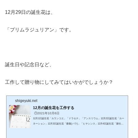
12月29日の誕生花は、
「プリムラジュリアン」です。
誕生日や記念日など、
工作して贈り物にしてみてはいかがでしょうか？
shigeyuki.net
12月の誕生花を工作する
🕒️2021年10月6日
12月1日誕生花「カランコエ」「ドラセナ」「アンスリウム」12月2日誕生花「カー
ネーション」12月3日誕生花「薔薇(バラ)」「ヒヤシンス」12月4日誕生花「葉牡丹
(ハボタン)」「山茶花(サザンカ)」12月5日誕生花「ポインセチア」「アザレア」12
月6日誕生花「ユキノシタ」「ストレリチア」12月7日誕生花「シクラメン」「カラ