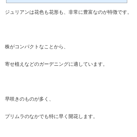
ンコエ」12月8日誕生花「シクラメン」「ウィンターコスモス」12月9日誕生花「ポ
インセチア」「グロリオサ」12月10日誕生花「椿(ツバキ)」「白いシクラメン」12
ジュリアンは花色も花形も、非常に豊富なのが特徴です。
月11日誕生花「白い薔薇(バラ)」「ヒヤシンス」12月12日...
株がコンパクトなことから、
寄せ植えなどのガーデニングに適しています。
早咲きのものが多く、
プリムラのなかでも特に早く開花します。