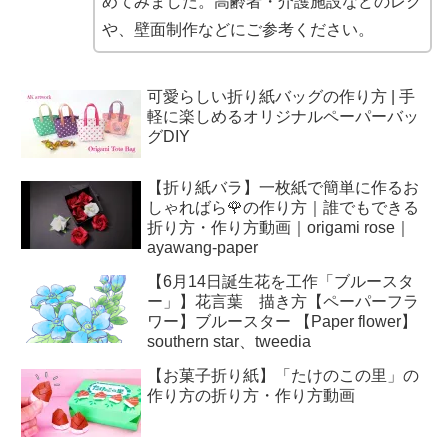
めてみました。高齢者・介護施設などのレク
や、壁面制作などにご参考ください。
可愛らしい折り紙バッグの作り方 | 手
軽に楽しめるオリジナルペーパーバッ
グDIY
【折り紙バラ】一枚紙で簡単に作るお
しゃればら🌹の作り方｜誰でもできる
折り方・作り方動画｜origami rose｜
ayawang-paper
【6月14日誕生花を工作「ブルースタ
ー」】花言葉 描き方【ペーパーフラ
ワー】ブルースター 【Paper flower】
southern star、tweedia
【お菓子折り紙】「たけのこの里」の
作り方の折り方・作り方動画