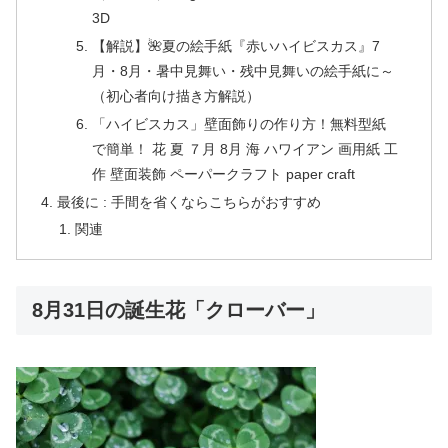
3D
【解説】🌺夏の絵手紙『赤いハイビスカス』7
月・8月・暑中見舞い・残中見舞いの絵手紙に～
（初心者向け描き方解説）
「ハイビスカス」壁面飾りの作り方！無料型紙
で簡単！ 花 夏 ７月 8月 海 ハワイアン 画用紙 工
作 壁面装飾 ペーパークラフト paper craft
最後に : 手間を省くならこちらがおすすめ
関連
8月31日の誕生花「クローバー」