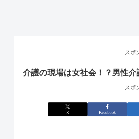
スポ
介護の現場は女社会！？男性介
スポ
X
Facebook