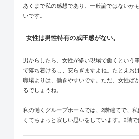
あくまで私の感想であり、一般論ではないか
いです。
女性は男性特有の威圧感がない。
男からしたら、女性が多い現場で働くという
で落ち着けるし、安らぎますよね。たとえお
職場よりは、働きやすいです。ただ、女性ば
るでしょうね。
私の働くグループホームでは、2階建てで、私
くてちょっと寂しい思いをしています。2階で