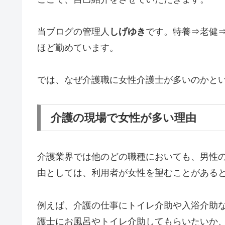
当ブログの管理人
しげゆき
です。特養⇒老健
ほど勤めています。
では、なぜ介護職に女性介護士が多いのかと
介護の現場で女性が多い理由
介護業界では他のどの職種においても、男性
由としては、利用者が女性を望むことがある
例えば、介護の仕事にトイレ介助や入浴介助
護士にお風呂やトイレ介助してもらいたいか