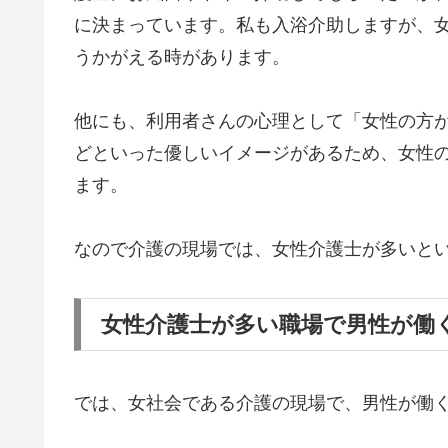
に決まっています。私も入浴介助しますが、
うかがえる時があります。
他にも、利用者さんの心理として「女性の方が
どといった優しいイメージがあるため、女性
ます。
なので介護の現場では、女性介護士が多いと
女性介護士が多い職場で男性が働
では、女社会である介護の現場で、男性が働