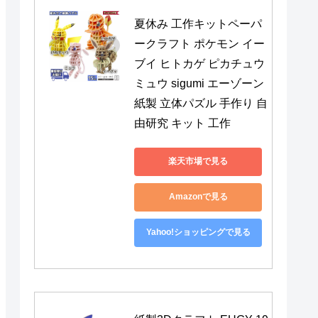
夏休み 工作キットペーパ
ークラフト ポケモン イー
ブイ ヒトカゲ ピカチュウ 
ミュウ sigumi エーゾーン 
紙製 立体パズル 手作り 自
由研究 キット 工作
楽天市場で見る
Amazonで見る
Yahoo!ショッピングで見る