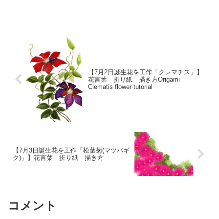
を実らせます。ビタミンCを筆頭に栄養成
分が豊富なので風邪や流行る季節のビタ
ミン補給にはぴったりの果実です。常緑
性の低木で自家結実性が...
【7月2日誕生花を工作「クレマチス」】
花言葉 折り紙 描き方Origami
Clematis flower tutorial
【7月3日誕生花を工作「松葉菊(マツバギ
ク)」】花言葉 折り紙 描き方
コメント