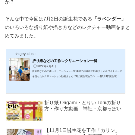
か？
そんな中で今回は7月2日の誕生花である
「ラベンダー」
のいろいろな折り紙や描き方などのレクチャー動画をまと
めてみました。
shigeyuki.net
折り紙などの工作レクリエーション一覧
🕒️2022年2月4日
折り紙などの工作レクリエーション一覧 季節の折り紙の動画まとめホワイトボード
を使ったレクリエーション動画まとめ 2月の誕生花を工作 一覧2月1日誕生花「マ
ーガレット」「梅」2月2日誕生花「パンジー」「スノードロップ」2月3日誕生花
「椿(ツバキ)」「柊(ヒイラギ)」2月4日誕生花「ボケ(木瓜)2月5日誕生花「勿忘草
(ワスレナグサ)」2月6日誕生花「菜の花」「芍薬(シャクヤク)」2月7日誕生花「梅」
「勿忘草(ワスレナグサ)」「ヒヤシンス」2月8日誕生花「芍薬(シャクヤク)」2月9日
折り紙 Origami・とりい Toriiの折り
誕生花「金盞花(キンセンカ)」「ストック」2月10日誕...
方・作り方動画 神社・京都っぽい
【11月1日誕生花を工作「カリン」