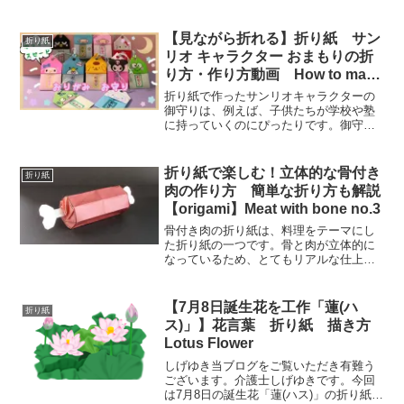
【見ながら折れる】折り紙 サン
折り紙
リオ キャラクター おまもりの折
り方・作り方動画 How to make
Origami Sanrio Character
折り紙で作ったサンリオキャラクターの
Amulet
御守りは、例えば、子供たちが学校や塾
に持っていくのにぴったりです。御守り
の形をした折り紙に、子供が好きなキャ
ラクターを模して作ることで、持ってい
くのが楽しみになります。また、折り紙
折り紙で楽しむ！立体的な骨付き
折り紙
の御守りをカバンに付けた...
肉の作り方 簡単な折り方も解説
【origami】Meat with bone no.3
骨付き肉の折り紙は、料理をテーマにし
た折り紙の一つです。骨と肉が立体的に
なっているため、とてもリアルな仕上が
りになっています。この折り紙の使い道
としては、以下のようなものが考えられ
ます。 レストランやカフェの店舗ディス
【7月8日誕生花を工作「蓮(ハ
折り紙
プレイに使用する 骨付...
ス)」】花言葉 折り紙 描き方
Lotus Flower
しげゆき当ブログをご覧いただき有難う
ございます。介護士しげゆきです。今回
は7月8日の誕生花「蓮(ハス)」の折り紙な