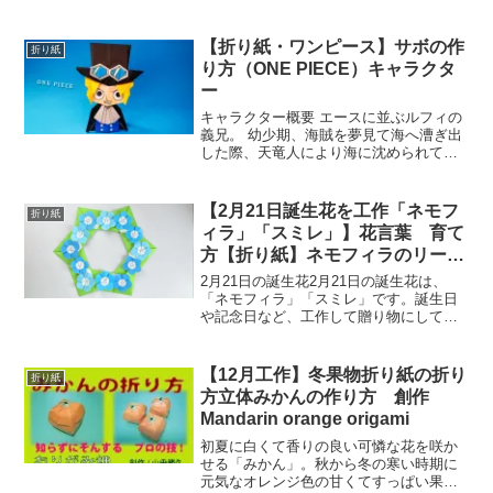
どの工作動画をまとめてみました。高齢
者・介護施設などのレクや、壁面制作な
どにご参考ください。7月8日の誕生花
【折り紙・ワンピース】サボの作
折り紙
「蓮(ハス)」東南...
り方（ONE PIECE）キャラクタ
ー
キャラクター概要 エースに並ぶルフィの
義兄。 幼少期、海賊を夢見て海へ漕ぎ出
した際、天竜人により海に沈められてし
まう。 その時に革命軍を率いるドラゴン
に救われ、現在は革命軍の参謀総長を務
めている。折り紙でワンピースの「サ
【2月21日誕生花を工作「ネモフ
折り紙
ボ」を作ります。
ィラ」「スミレ」】花言葉 育て
方【折り紙】ネモフィラのリース
／【Origami】Nemophila
2月21日の誕生花2月21日の誕生花は、
wreath
「ネモフィラ」「スミレ」です。誕生日
や記念日など、工作して贈り物にしてみ
てはいかがでしょうか？2月21日の誕生花
「ネモフィラ」ネモフィラは、鮮やかな
青色の花、可憐な斑点の黒花、水玉模様
【12月工作】冬果物折り紙の折り
折り紙
の白花など、愛ら...
方立体みかんの作り方 創作
Mandarin orange origami
初夏に白くて香りの良い可憐な花を咲か
せる「みかん」。秋から冬の寒い時期に
元気なオレンジ色の甘くてすっぱい果実