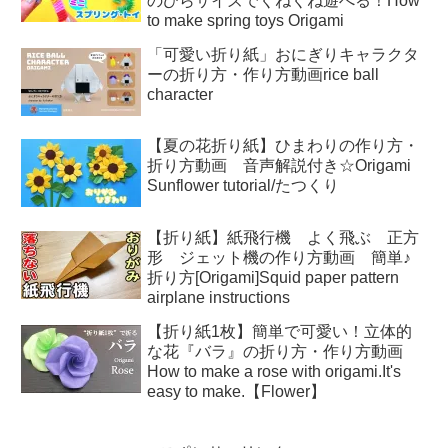
のひらサイズでくねくね遊べる！How
to make spring toys Origami
「可愛い折り紙」おにぎりキャラクタ
ーの折り方・作り方動画rice ball
character
【夏の花折り紙】ひまわりの作り方・
折り方動画 音声解説付き☆Origami
Sunflower tutorial/たつくり
【折り紙】紙飛行機 よく飛ぶ 正方
形 ジェット機の作り方動画 簡単♪
折り方[Origami]Squid paper pattern
airplane instructions
【折り紙1枚】簡単で可愛い！立体的
な花『バラ』の折り方・作り方動画
How to make a rose with origami.It's
easy to make.【Flower】