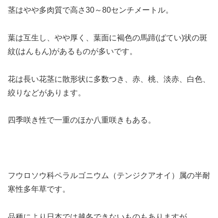
茎はやや多肉質で高さ30～80センチメートル。
葉は互生し、やや厚く、葉面に褐色の馬蹄(ばてい)状の斑
紋(はんもん)があるものが多いです。
花は長い花茎に散形状に多数つき、赤、桃、淡赤、白色、
絞りなどがあります。
四季咲き性で一重のほか八重咲きもある。
フウロソウ科ペラルゴニウム（テンジクアオイ）属の半耐
寒性多年草です。
品種により日本では越冬できないものもありますが、