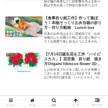
経や脳の発達などに好影響を与える折り
紙は手先を使って特定の形を作り上げて
いく遊びです。 手先を器用に動かす能力
を「巧緻性（こうちせい）」と言います
が、折り紙は巧緻性の成長に効果的で
【食事折り紙工作】作って遊ぼ
折り紙
す。 巧緻性に優れてい...
う！本物そっくりお弁当箱の折り
方・作り方動画 Lunch box
日本のお弁当はまさに芸術品です。お弁
当箱のふたを開けた時に見た目と味がベ
ストな状態で楽しめるように工夫されて
作られています。日本人がお弁当の詰め
方にこだわる理由は、見た目の美しさは
もちろんですが、異なる味付けの料理が
【7月14日誕生花を工作「ハイビ
折り紙
混ざらないように配慮して...
スカス」】花言葉 折り紙 描き
方Origami hibiscus flower 3D
tutorial
しげゆき当ブログをご覧いただき有難う
ございます。介護士しげゆきです。今回
は7月14日の誕生花「ハイビスカス」の折
り紙などの工作動画をまとめてみまし
た。高齢者・介護施設などのレクや、壁
面制作などにご参考ください。7月14日の
誕生花「ハイビスカ...
【4月23日誕生花を工作「桔梗(キキョ
メニュー
ホーム
検索
トップ
サイドバー
ウ)」「アネモネ」「ハナミズキ」】花言