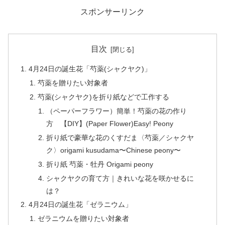
スポンサーリンク
目次
4月24日の誕生花「芍薬(シャクヤク)」
芍薬を贈りたい対象者
芍薬(シャクヤク)を折り紙などで工作する
（ペーパーフラワー）簡単！芍薬の花の作り
方 【DIY】(Paper Flower)Easy! Peony
折り紙で豪華な花のくすだま〈芍薬／シャクヤ
ク〉origami kusudama〜Chinese peony〜
折り紙 芍薬・牡丹 Origami peony
シャクヤクの育て方｜きれいな花を咲かせるに
は？
4月24日の誕生花「ゼラニウム」
ゼラニウムを贈りたい対象者